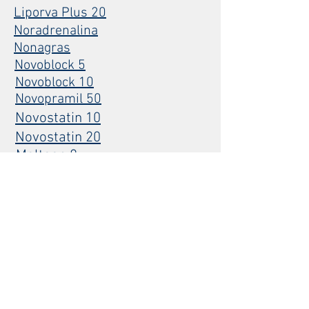
Liporva Plus 20
Noradrenalina
Nonagras
Novoblock 5
Novoblock 10
Novopramil 50
Novostatin 10
Novostatin 20
Melteon 8
Omeprasec 20 cápsulas
Omeprasec 40 Inyectable
Oselta
Pidogrel
Prebalin 75
Prebalin 150
Rinovir 200
Sulbuxin