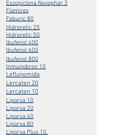
Eszopiclona Novophar 3
Flamirex
Feburic 80
Hidroretic 25
Hidroretic 50
Ibufenol 400
Ibufenol 600
Ibufenol 800
Inmunobron 10
Leflunomida
Lercaten 20
Lercaten 10
Liporva 10
Liporva 20
Liporva 40
Liporva 80
Liporva Plus 10