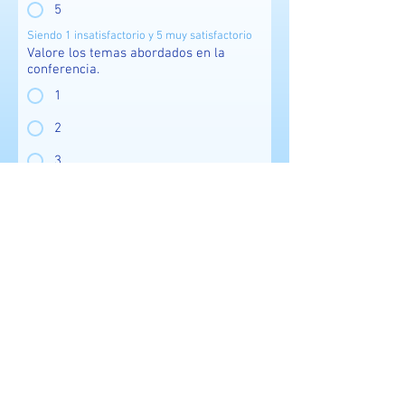
5
Siendo 1 insatisfactorio y 5 muy satisfactorio
Valore los temas abordados en la
conferencia.
1
2
3
4
5
Siendo 1 insatisfactorio y 5 muy satisfactorio
Comentarios o sugerencias de temas
para nuevas conferencias:
Enviar encuesta